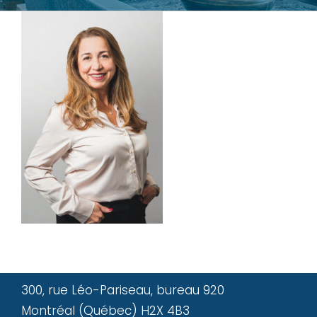
300, rue Léo-Pariseau, bureau 920
Montréal (Québec) H2X 4B3