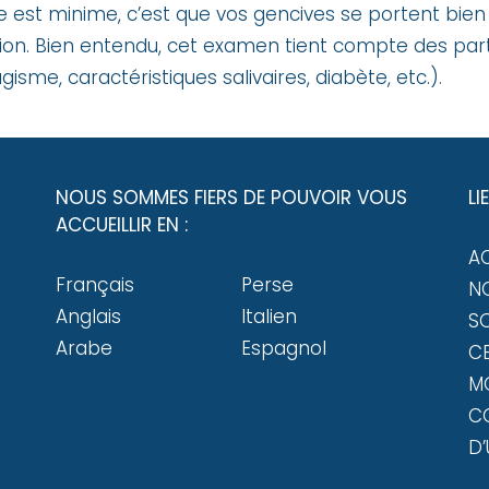
e est minime, c’est que vos gencives se portent bien e
ion. Bien entendu, cet examen tient compte des par
isme, caractéristiques salivaires, diabète, etc.).
NOUS SOMMES FIERS DE POUVOIR VOUS
LI
ACCUEILLIR EN :
A
Français
Perse
NO
Anglais
Italien
SO
Arabe
Espagnol
CE
M
C
D’