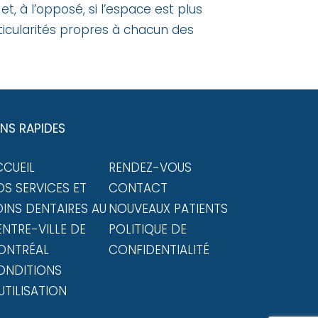
t, à l’opposé, si l’espace est plus
ticularités propres à chacun des
ENS RAPIDES
CCUEIL
RENDEZ-VOUS
S SERVICES ET
CONTACT
INS DENTAIRES AU
NOUVEAUX PATIENTS
NTRE-VILLE DE
POLITIQUE DE
ONTRÉAL
CONFIDENTIALITÉ
ONDITIONS
UTILISATION