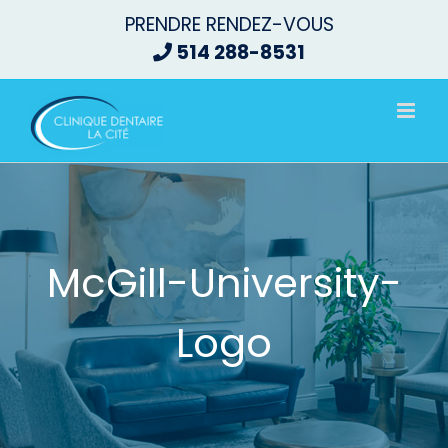
Passer
PRENDRE RENDEZ-VOUS
au
514 288-8531
contenu
McGill-University-
Logo