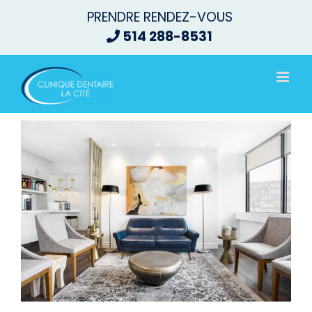
Passer
PRENDRE RENDEZ-VOUS
au
514 288-8531
contenu
Voir
l'image
agrandie