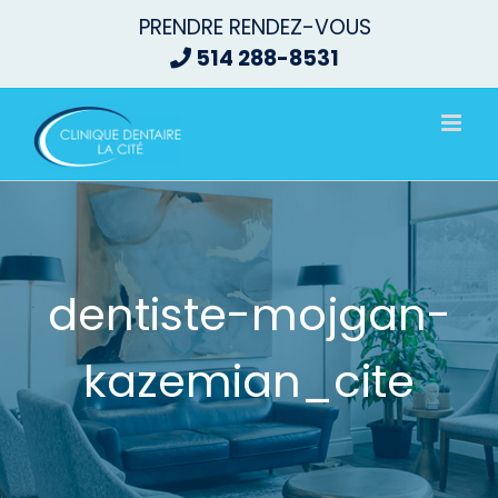
Passer
PRENDRE RENDEZ-VOUS
au
514 288-8531
contenu
dentiste-mojgan-
kazemian_cite