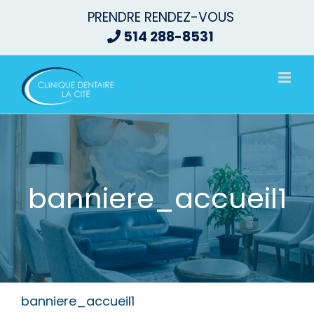
Passer
PRENDRE RENDEZ-VOUS
au
514 288-8531
contenu
banniere_accueil1
banniere_accueil1